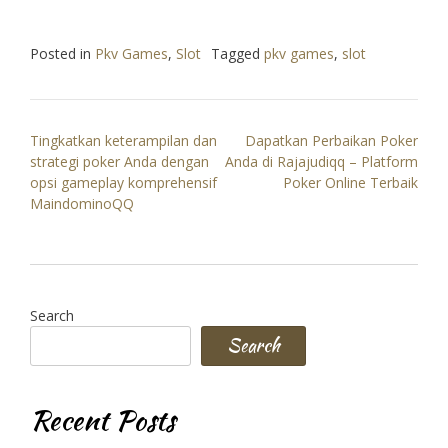
Posted in
Pkv Games
,
Slot
Tagged
pkv games
,
slot
Post
Tingkatkan keterampilan dan
Dapatkan Perbaikan Poker
navigation
strategi poker Anda dengan
Anda di Rajajudiqq – Platform
opsi gameplay komprehensif
Poker Online Terbaik
MaindominoQQ
Search
Search
Recent Posts