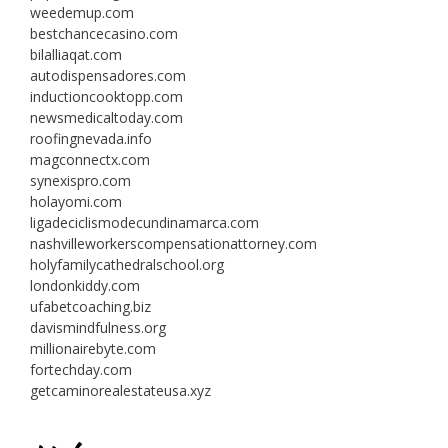
weedemup.com
bestchancecasino.com
bilalliaqat.com
autodispensadores.com
inductioncooktopp.com
newsmedicaltoday.com
roofingnevada.info
magconnectx.com
synexispro.com
holayomi.com
ligadeciclismodecundinamarca.com
nashvilleworkerscompensationattorney.com
holyfamilycathedralschool.org
londonkiddy.com
ufabetcoaching.biz
davismindfulness.org
millionairebyte.com
fortechday.com
getcaminorealestateusa.xyz