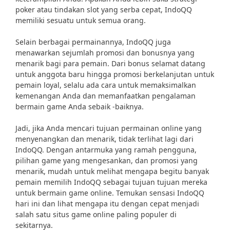
poker atau tindakan slot yang serba cepat, IndoQQ
memiliki sesuatu untuk semua orang.
Selain berbagai permainannya, IndoQQ juga
menawarkan sejumlah promosi dan bonusnya yang
menarik bagi para pemain. Dari bonus selamat datang
untuk anggota baru hingga promosi berkelanjutan untuk
pemain loyal, selalu ada cara untuk memaksimalkan
kemenangan Anda dan memanfaatkan pengalaman
bermain game Anda sebaik -baiknya.
Jadi, jika Anda mencari tujuan permainan online yang
menyenangkan dan menarik, tidak terlihat lagi dari
IndoQQ. Dengan antarmuka yang ramah pengguna,
pilihan game yang mengesankan, dan promosi yang
menarik, mudah untuk melihat mengapa begitu banyak
pemain memilih IndoQQ sebagai tujuan tujuan mereka
untuk bermain game online. Temukan sensasi IndoQQ
hari ini dan lihat mengapa itu dengan cepat menjadi
salah satu situs game online paling populer di
sekitarnya.