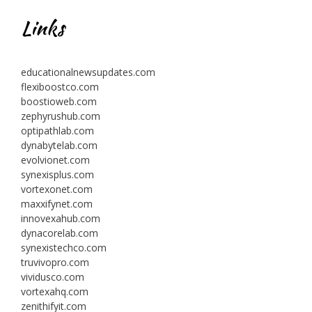
Links
educationalnewsupdates.com
flexiboostco.com
boostioweb.com
zephyrushub.com
optipathlab.com
dynabytelab.com
evolvionet.com
synexisplus.com
vortexonet.com
maxxifynet.com
innovexahub.com
dynacorelab.com
synexistechco.com
truvivopro.com
vividusco.com
vortexahq.com
zenithifyit.com