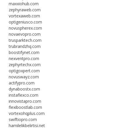
maxxiohub.com
zephyraweb.com
vortexaweb.com
optigeniusco.com
novuspherex.com
novaevopro.com
trusparktech.com
trubrandzhq.com
boostifynet.com
nexventpro.com
zephyrtechx.com
optigoxpert.com
novuswayz.com
actifypro.com
dynaboostx.com
instaflexco.com
innovistapro.com
flexiboostlab.com
vortexohqplus.com
swiftiopro.com
hamilelikbelirtisi.net