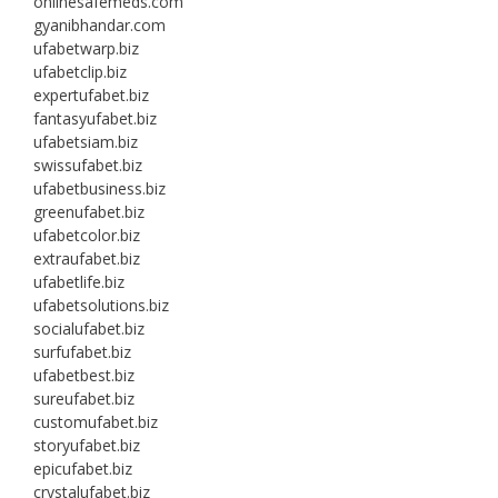
onlinesafemeds.com
gyanibhandar.com
ufabetwarp.biz
ufabetclip.biz
expertufabet.biz
fantasyufabet.biz
ufabetsiam.biz
swissufabet.biz
ufabetbusiness.biz
greenufabet.biz
ufabetcolor.biz
extraufabet.biz
ufabetlife.biz
ufabetsolutions.biz
socialufabet.biz
surfufabet.biz
ufabetbest.biz
sureufabet.biz
customufabet.biz
storyufabet.biz
epicufabet.biz
crystalufabet.biz