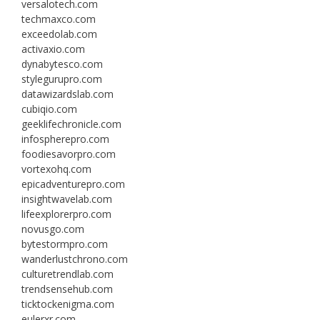
versalotech.com
techmaxco.com
exceedolab.com
activaxio.com
dynabytesco.com
stylegurupro.com
datawizardslab.com
cubiqio.com
geeklifechronicle.com
infospherepro.com
foodiesavorpro.com
vortexohq.com
epicadventurepro.com
insightwavelab.com
lifeexplorerpro.com
novusgo.com
bytestormpro.com
wanderlustchrono.com
culturetrendlab.com
trendsensehub.com
ticktockenigma.com
eulerxr.com