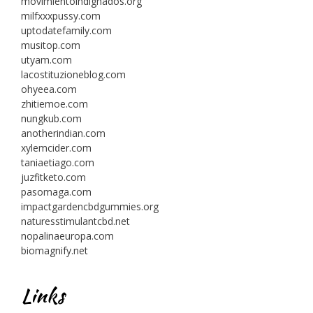
movimientoindignados.org
milfxxxpussy.com
uptodatefamily.com
musitop.com
utyam.com
lacostituzioneblog.com
ohyeea.com
zhitiemoe.com
nungkub.com
anotherindian.com
xylemcider.com
taniaetiago.com
juzfitketo.com
pasomaga.com
impactgardencbdgummies.org
naturesstimulantcbd.net
nopalinaeuropa.com
biomagnify.net
Links