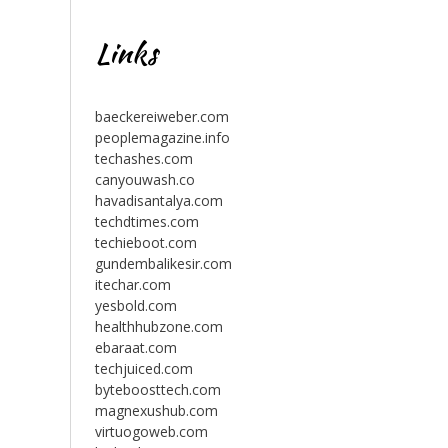
Links
baeckereiweber.com
peoplemagazine.info
techashes.com
canyouwash.co
havadisantalya.com
techdtimes.com
techieboot.com
gundembalikesir.com
itechar.com
yesbold.com
healthhubzone.com
ebaraat.com
techjuiced.com
byteboosttech.com
magnexushub.com
virtuogoweb.com