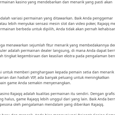
mainan kasino yang mendebarkan dan menarik yang pasti akan
 adalah variasi permainan yang ditawarkan. Baik Anda penggemar
 atau lebih menyukai sensasi mesin slot dan video poker, Rajaqq me
rmainan berbeda untuk dipilih, Anda tidak akan pernah kehabisa
 juga menawarkan sejumlah fitur menarik yang membedakannya d
populer adalah permainan dealer langsung, di mana Anda dapat ber
h tingkat kegembiraan dan keaslian ekstra pada pengalaman be
i untuk memberi penghargaan kepada pemain setia dan menarik
arian dan hadiah VIP, ada banyak peluang untuk meningkatkan
ain game Anda semakin menyenangkan.
sino Rajaqq adalah kualitas permainan itu sendiri. Dengan grafi
ng halus, game Rajaqq lebih unggul dari yang lain. Baik Anda ber
terpesona oleh pengalaman mendalam yang diberikan Rajaqq.