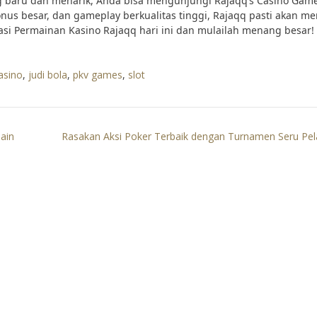
ng baru dan menarik, Anda bisa mengunjungi Rajaqq’s Casino Game
nus besar, dan gameplay berkualitas tinggi, Rajaqq pasti akan me
sasi Permainan Kasino Rajaqq hari ini dan mulailah menang besar!
asino
,
judi bola
,
pkv games
,
slot
ain
Rasakan Aksi Poker Terbaik dengan Turnamen Seru Pe