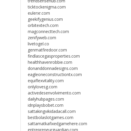
trendsensehub.com
ticktockenigma.com
eulerxr.com
geekifygenius.com
orbitextech.com
magconnecttech.com
zenifyweb.com
livetogel.co
genmatfiredoor.com
findlascegasproperties.com
healthhavenrobbie.com
donanddonnadesigns.com
eagleoneconstructiontx.com
equiflexvitality.com
onlylovesg.com
activedesenvolvimento.com
dailyhubpages.com
idnplaysbobet.com
sattakingvikidadacall.com
bestbolaslotgames.com
sattamatkafixedgamehere.com
entrepreneurguardian.com