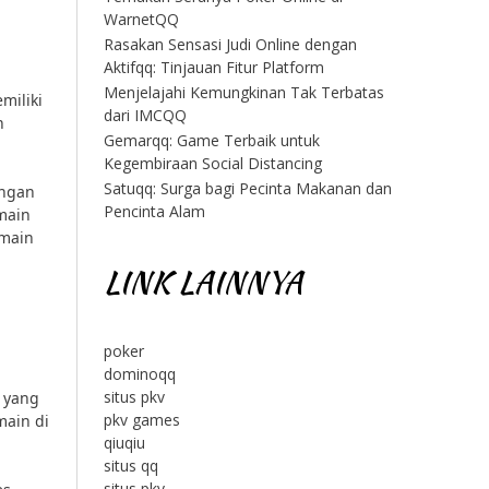
WarnetQQ
Rasakan Sensasi Judi Online dengan
Aktifqq: Tinjauan Fitur Platform
Menjelajahi Kemungkinan Tak Terbatas
miliki
dari IMCQQ
n
Gemarqq: Game Terbaik untuk
Kegembiraan Social Distancing
Satuqq: Surga bagi Pecinta Makanan dan
engan
Pencinta Alam
main
rmain
LINK LAINNYA
poker
dominoqq
situs pkv
s yang
pkv games
main di
qiuqiu
situs qq
situs pkv