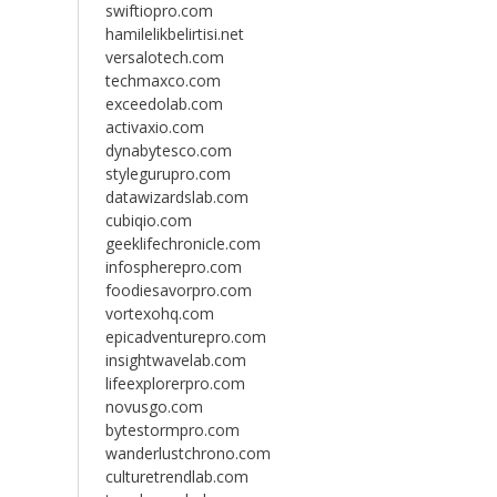
swiftiopro.com
hamilelikbelirtisi.net
versalotech.com
techmaxco.com
exceedolab.com
activaxio.com
dynabytesco.com
stylegurupro.com
datawizardslab.com
cubiqio.com
geeklifechronicle.com
infospherepro.com
foodiesavorpro.com
vortexohq.com
epicadventurepro.com
insightwavelab.com
lifeexplorerpro.com
novusgo.com
bytestormpro.com
wanderlustchrono.com
culturetrendlab.com