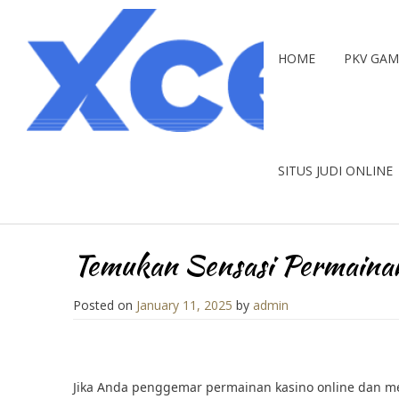
HOME
PKV GAM
SITUS JUDI ONLINE
Temukan Sensasi Permainan
Posted on
January 11, 2025
by
admin
Jika Anda penggemar permainan kasino online dan m