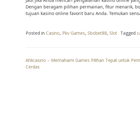
Jadi jika Anda mencari pengalaman kasino online ya
Dengan beragam pilihan permainan, fitur menarik, bo
tujuan kasino online favorit baru Anda. Temukan sen
Posted in
Casino
,
Pkv Games
,
Sbobet88
,
Slot
Tagged
c
Post
Ahlicasino – Memahami Games Pilihan Tepat untuk Pem
navigation
Cerdas