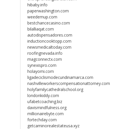
hibaby.info
paperwashington.com
weedemup.com
bestchancecasino.com
bilalliaqat.com
autodispensadores.com
inductioncooktopp.com
newsmedicaltoday.com
roofingnevada.info
magconnectx.com
synexispro.com
holayomi.com
ligadeciclismodecundinamarca.com
nashvilleworkerscompensationattorney.com
holyfamilycathedralschool.org
londonkiddy.com
ufabetcoaching.biz
davismindfulness.org
millionairebyte.com
fortechday.com
getcaminorealestateusa.xyz