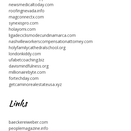
newsmedicaltoday.com
roofingnevada.info
magconnectx.com
synexispro.com
holayomi.com
ligadeciclismodecundinamarca.com
nashvilleworkerscompensationattorney.com
holyfamilycathedralschool.org
londonkiddy.com
ufabetcoaching.biz
davismindfulness.org
millionairebyte.com
fortechday.com
getcaminorealestateusa.xyz
Links
baeckereiweber.com
peoplemagazine.info