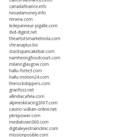
canadafinance.info
nevadamoney.info
rimene.com
ledepanneur-pigalle.com
dvd-digest.net
theartistsmarketnola.com
chiranaplus.biz
stackspancakebar.com
namheongfoodcourt.com
milanoglasgow.com
hallu-forte3.com
hallu-motion24.com
therockskippers.com
granfoss.net
allindiacafela.com
alpineskiracing2007.com
casino-vulkan-online.net
pitrepower.com
mediatown360.com
digitaleyestrainclinic.com
missionposible.com