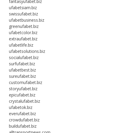
fantasyufabet.biz
ufabetsiam.biz
swissufabet.biz
ufabetbusiness.biz
greenufabet.biz
ufabetcolor.biz
extraufabet.biz
ufabetlife.biz
ufabetsolutions.biz
socialufabet.biz
surfufabet.biz
ufabetbest.biz
sureufabet.biz
customufabet.biz
storyufabet.biz
epicufabet.biz
crystalufabet.biz
ufabetok.biz
everufabet.biz
crowdufabet.biz
buildufabet.biz
alltransportnews.com