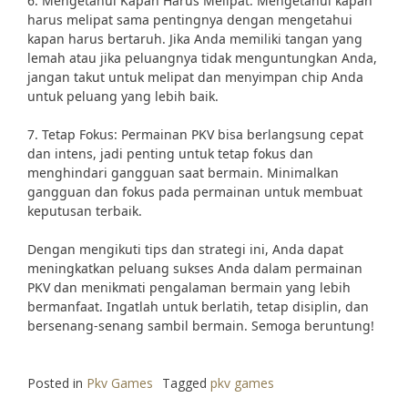
6. Mengetahui Kapan Harus Melipat: Mengetahui kapan
harus melipat sama pentingnya dengan mengetahui
kapan harus bertaruh. Jika Anda memiliki tangan yang
lemah atau jika peluangnya tidak menguntungkan Anda,
jangan takut untuk melipat dan menyimpan chip Anda
untuk peluang yang lebih baik.
7. Tetap Fokus: Permainan PKV bisa berlangsung cepat
dan intens, jadi penting untuk tetap fokus dan
menghindari gangguan saat bermain. Minimalkan
gangguan dan fokus pada permainan untuk membuat
keputusan terbaik.
Dengan mengikuti tips dan strategi ini, Anda dapat
meningkatkan peluang sukses Anda dalam permainan
PKV dan menikmati pengalaman bermain yang lebih
bermanfaat. Ingatlah untuk berlatih, tetap disiplin, dan
bersenang-senang sambil bermain. Semoga beruntung!
Posted in
Pkv Games
Tagged
pkv games