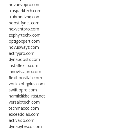
novaevopro.com
trusparktech.com
trubrandzhq.com
boostifynet.com
nexventpro.com
zephyrtechx.com
optigoxpert.com
novuswayz.com
actifypro.com
dynaboostx.com
instaflexco.com
innovistapro.com
flexiboostlab.com
vortexohqplus.com
swiftiopro.com
hamilelikbelirtisi.net
versalotech.com
techmaxco.com
exceedolab.com
activaxio.com
dynabytesco.com