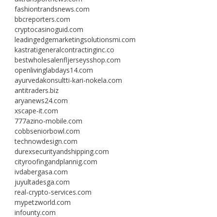
fashiontrandsnews.com
bbcreporters.com
cryptocasinoguid.com
leadingedgemarketingsolutionsmi.com
kastratigeneralcontractinginc.co
bestwholesalenfljerseysshop.com
openlivinglabdays14.com
ayurvedakonsultti-kari-nokela.com
antitraders.biz
aryanews24.com
xscape-it.com
777azino-mobile.com
cobbseniorbowl.com
technowdesign.com
durexsecurityandshipping.com
cityroofingandplannig.com
ivdabergasa.com
juyultadesga.com
real-crypto-services.com
mypetzworld.com
infounty.com