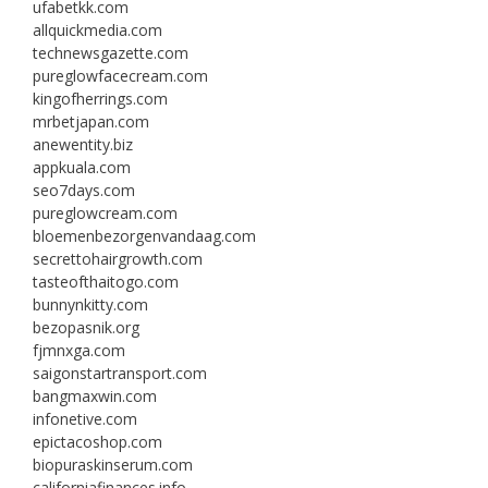
ufabetkk.com
allquickmedia.com
technewsgazette.com
pureglowfacecream.com
kingofherrings.com
mrbetjapan.com
anewentity.biz
appkuala.com
seo7days.com
pureglowcream.com
bloemenbezorgenvandaag.com
secrettohairgrowth.com
tasteofthaitogo.com
bunnynkitty.com
bezopasnik.org
fjmnxga.com
saigonstartransport.com
bangmaxwin.com
infonetive.com
epictacoshop.com
biopuraskinserum.com
californiafinances.info