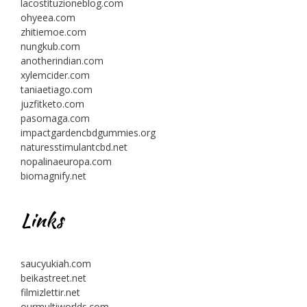
lacostituzioneblog.com
ohyeea.com
zhitiemoe.com
nungkub.com
anotherindian.com
xylemcider.com
taniaetiago.com
juzfitketo.com
pasomaga.com
impactgardencbdgummies.org
naturesstimulantcbd.net
nopalinaeuropa.com
biomagnify.net
Links
saucyukiah.com
beikastreet.net
filmizlettir.net
ourmultiworlds.com