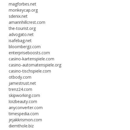
magforbes.net
monkeycap.org
sdenix.net
amarinhillcrest.com
the-tourist.org
advogato.net
isafebag.net
bloombergz.com
enterpriseboosts.com
casino-kartenspiele.com
casino-automatenspiele.org
casino-tischspiele.com
otbody.com
jamestrust.net
trenz24.com
skipworking.com
loizbeauty.com
anyconverter.com
timespedia.com
jejakkrismon.com
diemthole.biz