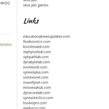
WedeQQ
situs pkv games
Links
educationalnewsupdates.com
flexiboostco.com
Ketahui
boostioweb.com
zephyrushub.com
optipathlab.com
dynabytelab.com
evolvionet.com
synexisplus.com
vortexonet.com
maxxifynet.com
innovexahub.com
dynacorelab.com
synexistechco.com
truvivopro.com
vividusco.com