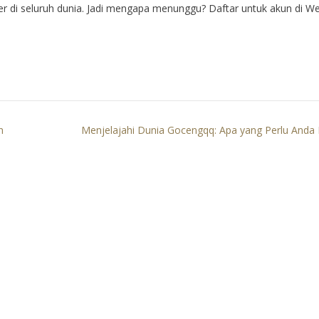
r di seluruh dunia. Jadi mengapa menunggu? Daftar untuk akun di 
n
Menjelajahi Dunia Gocengqq: Apa yang Perlu Anda 