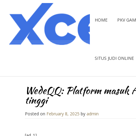
HOME
PKV GAM
SITUS JUDI ONLINE
WedeQQ: Platform masuk An
tinggi
Posted on
February 8, 2025
by
admin
[ad_1]