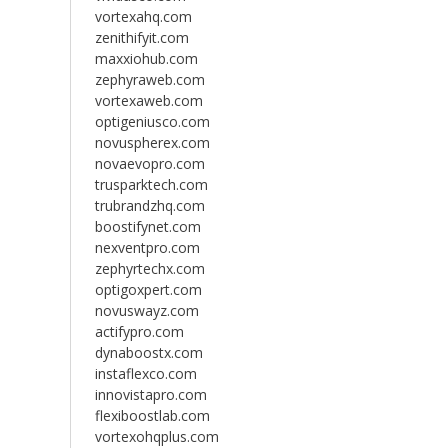
vortexahq.com
zenithifyit.com
maxxiohub.com
zephyraweb.com
vortexaweb.com
optigeniusco.com
novuspherex.com
novaevopro.com
trusparktech.com
trubrandzhq.com
boostifynet.com
nexventpro.com
zephyrtechx.com
optigoxpert.com
novuswayz.com
actifypro.com
dynaboostx.com
instaflexco.com
innovistapro.com
flexiboostlab.com
vortexohqplus.com