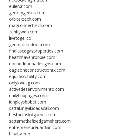
eulerxr.com
geekifygenius.com
orbitextech.com
magconnecttech.com
zenifyweb.com
livetogel.co
genmatfiredoor.com
findlascegasproperties.com
healthhavenrobbie.com
donanddonnadesigns.com
eagleoneconstructiontx.com
equiflexvitality.com
onlylovesg.com
activedesenvolvimento.com
dailyhubpages.com
idnplaysbobet.com
sattakingvikidadacall.com
bestbolaslotgames.com
sattamatkafixedgamehere.com
entrepreneurguardian.com
hibaby.info