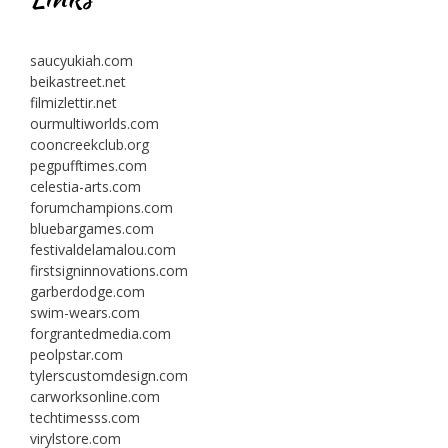
saucyukiah.com
beikastreet.net
filmizlettir.net
ourmultiworlds.com
cooncreekclub.org
pegpufftimes.com
celestia-arts.com
forumchampions.com
bluebargames.com
festivaldelamalou.com
firstsigninnovations.com
garberdodge.com
swim-wears.com
forgrantedmedia.com
peolpstar.com
tylerscustomdesign.com
carworksonline.com
techtimesss.com
virylstore.com