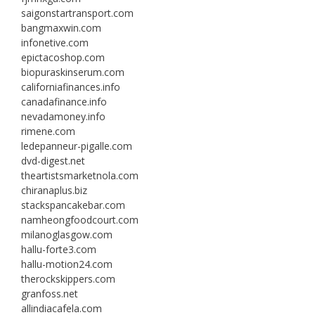
saigonstartransport.com
bangmaxwin.com
infonetive.com
epictacoshop.com
biopuraskinserum.com
californiafinances.info
canadafinance.info
nevadamoney.info
rimene.com
ledepanneur-pigalle.com
dvd-digest.net
theartistsmarketnola.com
chiranaplus.biz
stackspancakebar.com
namheongfoodcourt.com
milanoglasgow.com
hallu-forte3.com
hallu-motion24.com
therockskippers.com
granfoss.net
allindiacafela.com