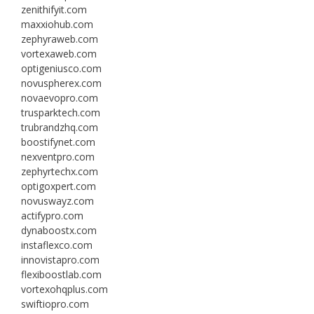
zenithifyit.com
maxxiohub.com
zephyraweb.com
vortexaweb.com
optigeniusco.com
novuspherex.com
novaevopro.com
trusparktech.com
trubrandzhq.com
boostifynet.com
nexventpro.com
zephyrtechx.com
optigoxpert.com
novuswayz.com
actifypro.com
dynaboostx.com
instaflexco.com
innovistapro.com
flexiboostlab.com
vortexohqplus.com
swiftiopro.com