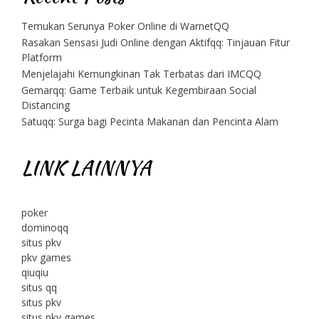
Temukan Serunya Poker Online di WarnetQQ
Rasakan Sensasi Judi Online dengan Aktifqq: Tinjauan Fitur
Platform
Menjelajahi Kemungkinan Tak Terbatas dari IMCQQ
Gemarqq: Game Terbaik untuk Kegembiraan Social
Distancing
Satuqq: Surga bagi Pecinta Makanan dan Pencinta Alam
LINK LAINNYA
poker
dominoqq
situs pkv
pkv games
qiuqiu
situs qq
situs pkv
situs pkv games