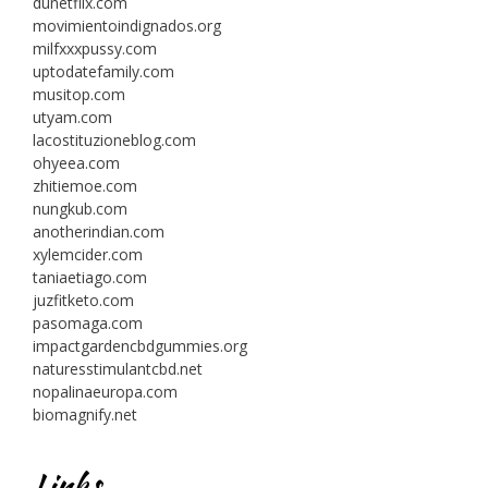
dunetflix.com
movimientoindignados.org
milfxxxpussy.com
uptodatefamily.com
musitop.com
utyam.com
lacostituzioneblog.com
ohyeea.com
zhitiemoe.com
nungkub.com
anotherindian.com
xylemcider.com
taniaetiago.com
juzfitketo.com
pasomaga.com
impactgardencbdgummies.org
naturesstimulantcbd.net
nopalinaeuropa.com
biomagnify.net
Links