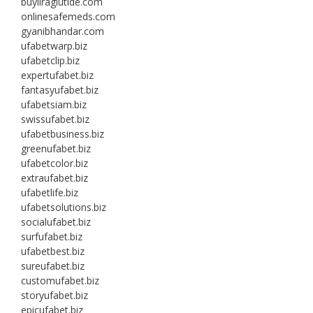
buyliraglutide.com
onlinesafemeds.com
gyanibhandar.com
ufabetwarp.biz
ufabetclip.biz
expertufabet.biz
fantasyufabet.biz
ufabetsiam.biz
swissufabet.biz
ufabetbusiness.biz
greenufabet.biz
ufabetcolor.biz
extraufabet.biz
ufabetlife.biz
ufabetsolutions.biz
socialufabet.biz
surfufabet.biz
ufabetbest.biz
sureufabet.biz
customufabet.biz
storyufabet.biz
epicufabet.biz