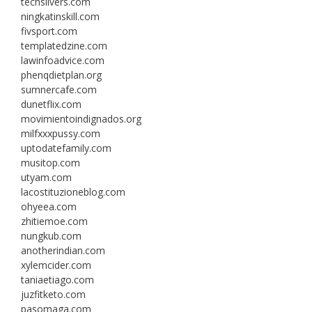
techsilvers.com
ningkatinskill.com
fivsport.com
templatedzine.com
lawinfoadvice.com
phenqdietplan.org
sumnercafe.com
dunetflix.com
movimientoindignados.org
milfxxxpussy.com
uptodatefamily.com
musitop.com
utyam.com
lacostituzioneblog.com
ohyeea.com
zhitiemoe.com
nungkub.com
anotherindian.com
xylemcider.com
taniaetiago.com
juzfitketo.com
pasomaga.com