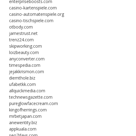
enterpriseboosts.com
casino-kartenspiele.com
casino-automatenspiele.org
casino-tischspiele.com
otbody.com
jamestrust.net
trenz24.com
skipworking.com
loizbeauty.com
anyconverter.com
timespedia.com
jejakkrismon.com
diemthole.biz
ufabetkk.com
allquickmedia.com
technewsgazette.com
pureglowfacecream.com
kingofherrings.com
mrbetjapan.com
anewentity.biz
appkuala.com
seo7days.com