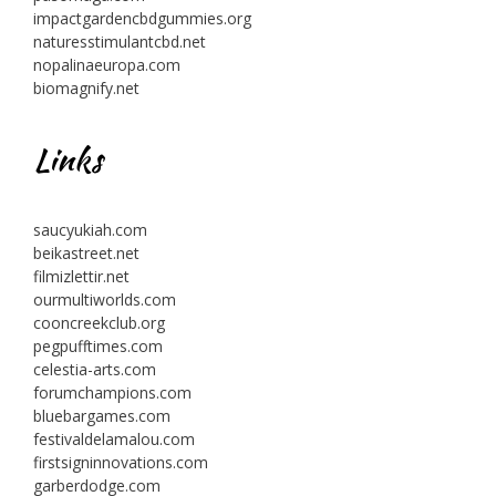
impactgardencbdgummies.org
naturesstimulantcbd.net
nopalinaeuropa.com
biomagnify.net
Links
saucyukiah.com
beikastreet.net
filmizlettir.net
ourmultiworlds.com
cooncreekclub.org
pegpufftimes.com
celestia-arts.com
forumchampions.com
bluebargames.com
festivaldelamalou.com
firstsigninnovations.com
garberdodge.com