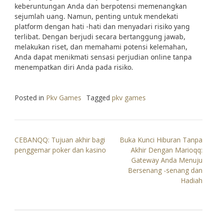
keberuntungan Anda dan berpotensi memenangkan
sejumlah uang. Namun, penting untuk mendekati
platform dengan hati -hati dan menyadari risiko yang
terlibat. Dengan berjudi secara bertanggung jawab,
melakukan riset, dan memahami potensi kelemahan,
Anda dapat menikmati sensasi perjudian online tanpa
menempatkan diri Anda pada risiko.
Posted in
Pkv Games
Tagged
pkv games
Post
CEBANQQ: Tujuan akhir bagi
Buka Kunci Hiburan Tanpa
navigation
penggemar poker dan kasino
Akhir Dengan Marioqq:
Gateway Anda Menuju
Bersenang -senang dan
Hadiah