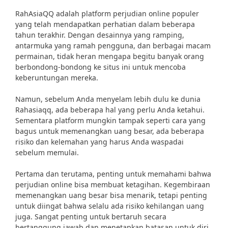
RahAsiaQQ adalah platform perjudian online populer
yang telah mendapatkan perhatian dalam beberapa
tahun terakhir. Dengan desainnya yang ramping,
antarmuka yang ramah pengguna, dan berbagai macam
permainan, tidak heran mengapa begitu banyak orang
berbondong-bondong ke situs ini untuk mencoba
keberuntungan mereka.
Namun, sebelum Anda menyelam lebih dulu ke dunia
Rahasiaqq, ada beberapa hal yang perlu Anda ketahui.
Sementara platform mungkin tampak seperti cara yang
bagus untuk memenangkan uang besar, ada beberapa
risiko dan kelemahan yang harus Anda waspadai
sebelum memulai.
Pertama dan terutama, penting untuk memahami bahwa
perjudian online bisa membuat ketagihan. Kegembiraan
memenangkan uang besar bisa menarik, tetapi penting
untuk diingat bahwa selalu ada risiko kehilangan uang
juga. Sangat penting untuk bertaruh secara
bertanggung jawab dan menetapkan batasan untuk diri