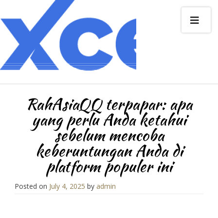
RahAsiaQQ terpapar: apa
yang perlu Anda ketahui
sebelum mencoba
keberuntungan Anda di
platform populer ini
Posted on
July 4, 2025
by
admin