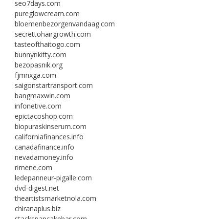
seo7days.com
pureglowcream.com
bloemenbezorgenvandaag.com
secrettohairgrowth.com
tasteofthaitogo.com
bunnynkitty.com
bezopasnik.org
fjmnxga.com
saigonstartransport.com
bangmaxwin.com
infonetive.com
epictacoshop.com
biopuraskinserum.com
californiafinances.info
canadafinance.info
nevadamoney.info
rimene.com
ledepanneur-pigalle.com
dvd-digest.net
theartistsmarketnola.com
chiranaplus.biz
stackspancakebar.com