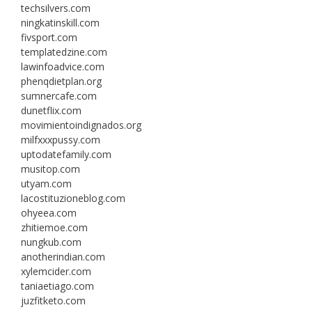
techsilvers.com
ningkatinskill.com
fivsport.com
templatedzine.com
lawinfoadvice.com
phenqdietplan.org
sumnercafe.com
dunetflix.com
movimientoindignados.org
milfxxxpussy.com
uptodatefamily.com
musitop.com
utyam.com
lacostituzioneblog.com
ohyeea.com
zhitiemoe.com
nungkub.com
anotherindian.com
xylemcider.com
taniaetiago.com
juzfitketo.com