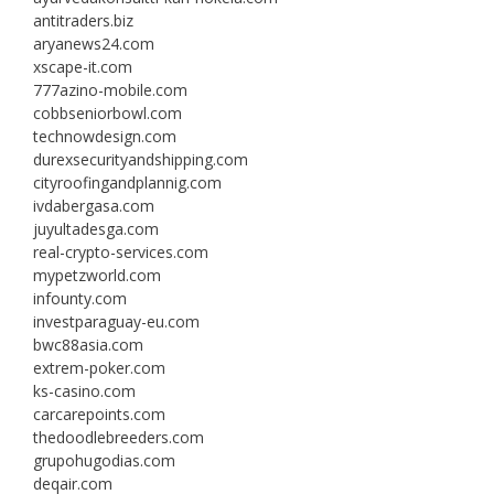
antitraders.biz
aryanews24.com
xscape-it.com
777azino-mobile.com
cobbseniorbowl.com
technowdesign.com
durexsecurityandshipping.com
cityroofingandplannig.com
ivdabergasa.com
juyultadesga.com
real-crypto-services.com
mypetzworld.com
infounty.com
investparaguay-eu.com
bwc88asia.com
extrem-poker.com
ks-casino.com
carcarepoints.com
thedoodlebreeders.com
grupohugodias.com
deqair.com