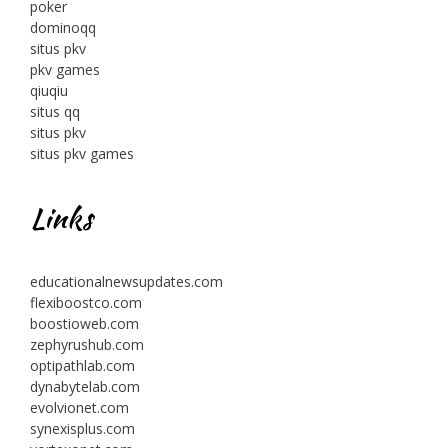
poker
dominoqq
situs pkv
pkv games
qiuqiu
situs qq
situs pkv
situs pkv games
Links
educationalnewsupdates.com
flexiboostco.com
boostioweb.com
zephyrushub.com
optipathlab.com
dynabytelab.com
evolvionet.com
synexisplus.com