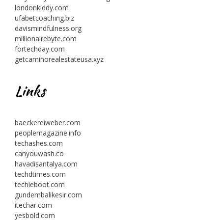
londonkiddy.com
ufabetcoaching.biz
davismindfulness.org
millionairebyte.com
fortechday.com
getcaminorealestateusa.xyz
Links
baeckereiweber.com
peoplemagazine.info
techashes.com
canyouwash.co
havadisantalya.com
techdtimes.com
techieboot.com
gundembalikesir.com
itechar.com
yesbold.com