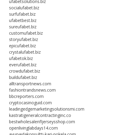
ufabetsolutions.biz
socialufabet.biz
surfufabet.biz
ufabetbest.biz
sureufabet.biz
customufabet.biz
storyufabet.biz
epicufabet.biz
crystalufabet.biz
ufabetok.biz
everufabet.biz
crowdufabet.biz
buildufabet.biz
alltransportnews.com
fashiontrandsnews.com
bbcreporters.com
cryptocasinoguid.com
leadingedgemarketingsolutionsmi.com
kastratigeneralcontractinginc.co
bestwholesalenfljerseysshop.com
openlivinglabdays14.com
ayurvedakonsultti-kari-nokela.com