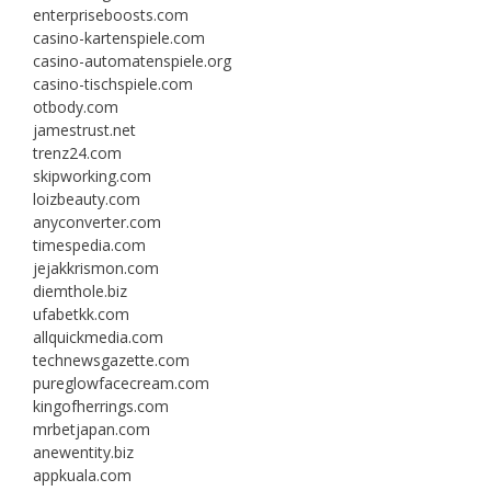
enterpriseboosts.com
casino-kartenspiele.com
casino-automatenspiele.org
casino-tischspiele.com
otbody.com
jamestrust.net
trenz24.com
skipworking.com
loizbeauty.com
anyconverter.com
timespedia.com
jejakkrismon.com
diemthole.biz
ufabetkk.com
allquickmedia.com
technewsgazette.com
pureglowfacecream.com
kingofherrings.com
mrbetjapan.com
anewentity.biz
appkuala.com