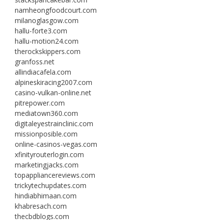
namheongfoodcourt.com
milanoglasgow.com
hallu-forte3.com
hallu-motion24.com
therockskippers.com
granfoss.net
allindiacafela.com
alpineskiracing2007.com
casino-vulkan-online.net
pitrepower.com
mediatown360.com
digitaleyestrainclinic.com
missionposible.com
online-casinos-vegas.com
xfinityrouterlogin.com
marketingjacks.com
topappliancereviews.com
trickytechupdates.com
hindiabhimaan.com
khabresach.com
thecbdblogs.com