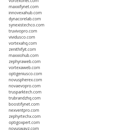
vortexonet.com
maxxifynet.com
innovexahub.com
dynacorelab.com
synexistechco.com
truvivopro.com
vividusco.com
vortexahq.com
zenithifyit.com
maxxiohub.com
zephyraweb.com
vortexaweb.com
optigeniusco.com
novuspherex.com
novaevopro.com
trusparktech.com
trubrandzhq.com
boostifynet.com
nexventpro.com
zephyrtechx.com
optigoxpert.com
novuswayz.com