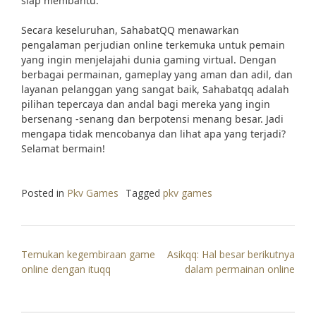
siap membantu.
Secara keseluruhan, SahabatQQ menawarkan
pengalaman perjudian online terkemuka untuk pemain
yang ingin menjelajahi dunia gaming virtual. Dengan
berbagai permainan, gameplay yang aman dan adil, dan
layanan pelanggan yang sangat baik, Sahabatqq adalah
pilihan tepercaya dan andal bagi mereka yang ingin
bersenang -senang dan berpotensi menang besar. Jadi
mengapa tidak mencobanya dan lihat apa yang terjadi?
Selamat bermain!
Posted in
Pkv Games
Tagged
pkv games
Post
Temukan kegembiraan game
Asikqq: Hal besar berikutnya
navigation
online dengan ituqq
dalam permainan online