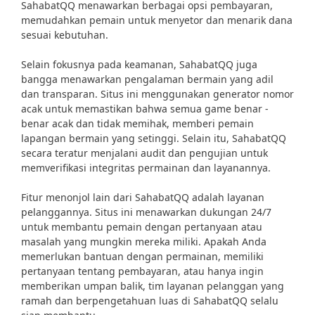
SahabatQQ menawarkan berbagai opsi pembayaran,
memudahkan pemain untuk menyetor dan menarik dana
sesuai kebutuhan.
Selain fokusnya pada keamanan, SahabatQQ juga
bangga menawarkan pengalaman bermain yang adil
dan transparan. Situs ini menggunakan generator nomor
acak untuk memastikan bahwa semua game benar -
benar acak dan tidak memihak, memberi pemain
lapangan bermain yang setinggi. Selain itu, SahabatQQ
secara teratur menjalani audit dan pengujian untuk
memverifikasi integritas permainan dan layanannya.
Fitur menonjol lain dari SahabatQQ adalah layanan
pelanggannya. Situs ini menawarkan dukungan 24/7
untuk membantu pemain dengan pertanyaan atau
masalah yang mungkin mereka miliki. Apakah Anda
memerlukan bantuan dengan permainan, memiliki
pertanyaan tentang pembayaran, atau hanya ingin
memberikan umpan balik, tim layanan pelanggan yang
ramah dan berpengetahuan luas di SahabatQQ selalu